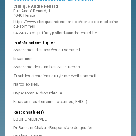
Clinique André Renard
Rue André Renard, 1
4040 Herstal
https://www.cliniqueandrerenard.be/centre-de-medecine-
du-sommeil
04 248 73 69
|
tiffany.pollard@andrerenard.be
Intérêt scientifique :
Syndromes des apnées du sommeil.
Insomnies.
Syndrome des Jambes Sans Repos.
Troubles circadiens du rythme éveil-sommeil.
Narcolepsies.
Hypersomnie Idiopathique.
Parasomnies (terreurs nocturnes, RBD…).
Responsable(s) :
EQUIPE MEDICALE
Dr Bassam Chakar (Responsible de gestion