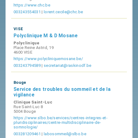
https://www.chc.be
003243554031
|
lorent.cecile@chc.be
VISE
Polyclinique M & D Mosane
Polyclinique
Place Reine Astrid, 19
4600 VISE
https://www.polycliniquemosane.be/
003243794589
|
secretariat@raskinodf.be
Bouge
Service des troubles du sommeil et de la
vigilance
Clinique Saint-Luc
Rue Saint-Luc 8
5004 Bouge
https://www.slbo.be/services/centres-integres-et-
pluridisciplinaires/centre-multidisciplinaire-de-
somnologie/
003281209461
|
labosommeil@slbo.be