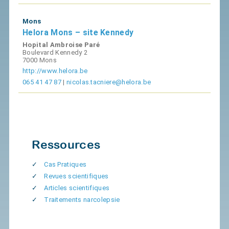
Mons
Helora Mons – site Kennedy
Hopital Ambroise Paré
Boulevard Kennedy 2
7000 Mons
http://www.helora.be
065 41 47 87
|
nicolas.tacniere@helora.be
Ressources
Cas Pratiques
Revues scientifiques
Articles scientifiques
Traitements narcolepsie