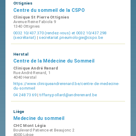
Ottignies
Centre du sommeil de la CSPO
Clinique St Pierre Ottignies
Avenue Reine Fabiola 9
1340 Ottignies
0032 10/437.370 (rendez-vous) et 0032 10/437.298
(secrétariat)
|
secretariat.pneumologie@cspo.be
Herstal
Centre de la Médecine du Sommeil
Clinique André Renard
Rue André Renard, 1
4040 Herstal
https://www.cliniqueandrerenard.be/centre-de-medecine-
du-sommeil
04 248 73 69
|
tiffany.pollard@andrerenard.be
Liège
Medecine du sommeil
CHC Mont Légia
Boulevard Patience et Beaujonc 2
4000 Liège